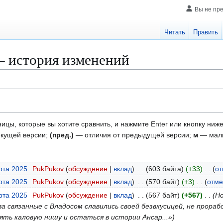
Вы не пр
Читать
Править
 история изменений
ицы, которые вы хотите сравнить, и нажмите Enter или кнопку ниже
екущей версии;
(пред.)
— отличия от предыдущей версии;
м
— малы
рта 2025
PukPukov
обсуждение
вклад
603 байта
+33
от
рта 2025
PukPukov
обсуждение
вклад
570 байт
+3
отме
рта 2025
PukPukov
обсуждение
вклад
567 байт
+567
Но
тва связанные с Владосом славились своей безвкусицей, не прор
ять каловую нишу и остаться в истории Ансар...»