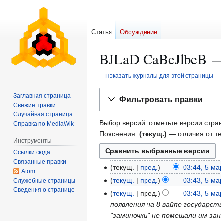
Статья
Обсуждение
BJLaD CaBeJlbeB —
Показать журналы для этой страницы
Перейти
Перейти
Заглавная страница
Фильтровать правки
к
к
Свежие правки
навигации
поиску
Случайная страница
Выбор версий: отметьте версии стран
Справка по MediaWiki
Пояснения:
(текущ.)
— отличия от т
Инструменты
Ссылки сюда
Связанные правки
текущ.
пред.
03:44, 5 ма
5
Atom
Н
м
текущ.
пред.
03:43, 5 ма
Служебные страницы
е
а
Сведения о странице
Н
текущ.
пред.
03:43, 5 ма
т
р
е
появления на 8 вайпе государс
о
т
т
"заминочки" не помешали им зан
п