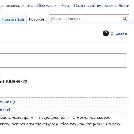
едставились системе
Обсуждение
Вклад
Создать учётную запись
Войти
П
Править код
История
о
и
Справка
с
к
.
е изменения.
менить
нить
вая страница: «== Государства == С момента своего
аботанностью архитектуры и убогими концепциями, но эти